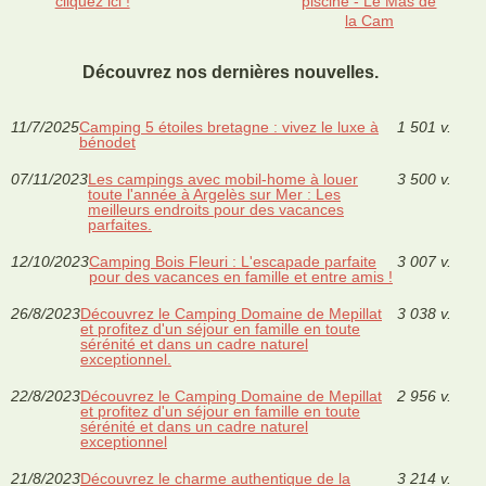
cliquez ici !
piscine - Le Mas de
la Cam
Découvrez nos dernières nouvelles.
11/7/2025
Camping 5 étoiles bretagne : vivez le luxe à
1 501 v.
bénodet
07/11/2023
Les campings avec mobil-home à louer
3 500 v.
toute l'année à Argelès sur Mer : Les
meilleurs endroits pour des vacances
parfaites.
12/10/2023
Camping Bois Fleuri : L'escapade parfaite
3 007 v.
pour des vacances en famille et entre amis !
26/8/2023
Découvrez le Camping Domaine de Mepillat
3 038 v.
et profitez d'un séjour en famille en toute
sérénité et dans un cadre naturel
exceptionnel.
22/8/2023
Découvrez le Camping Domaine de Mepillat
2 956 v.
et profitez d'un séjour en famille en toute
sérénité et dans un cadre naturel
exceptionnel
21/8/2023
Découvrez le charme authentique de la
3 214 v.