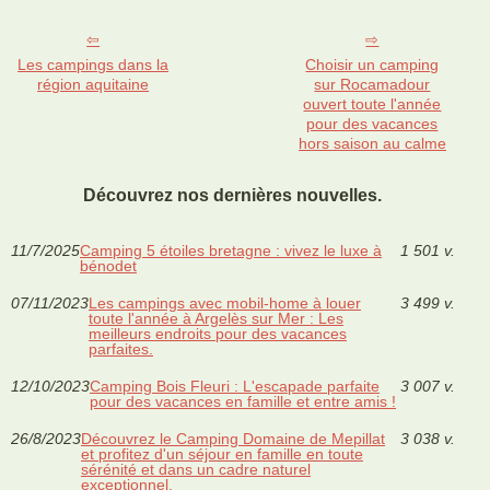
Les campings dans la
Choisir un camping
région aquitaine
sur Rocamadour
ouvert toute l'année
pour des vacances
hors saison au calme
Découvrez nos dernières nouvelles.
11/7/2025
Camping 5 étoiles bretagne : vivez le luxe à
1 501 v.
bénodet
07/11/2023
Les campings avec mobil-home à louer
3 499 v.
toute l'année à Argelès sur Mer : Les
meilleurs endroits pour des vacances
parfaites.
12/10/2023
Camping Bois Fleuri : L'escapade parfaite
3 007 v.
pour des vacances en famille et entre amis !
26/8/2023
Découvrez le Camping Domaine de Mepillat
3 038 v.
et profitez d'un séjour en famille en toute
sérénité et dans un cadre naturel
exceptionnel.