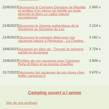
22/8/2023
Découvrez le Camping Domaine de Mepillat
2 955 v.
et profitez d'un séjour en famille en toute
sérénité et dans un cadre naturel
exceptionnel
21/8/2023
Découvrez le charme authentique de la
3 214 v.
Dordogne au Domaine du Lac
21/8/2023
Découvrez le camping idéal pour vos
3 181 v.
vacances nature à Périgueux : La Cigaline
18/8/2023
Vacances en plein air : Trouver le camping
3 724 v.
parfait en Auvergne
15/8/2023
Profitez de vos vacances avec Camping
3 905 v.
Perla di Mare et sa piscine chauffée
31/7/2023
Découvrez les vacances de vos rêves chez
3 670 v.
treflio-campings.fr
Camping ouvert a l annee
Voir de nos archives